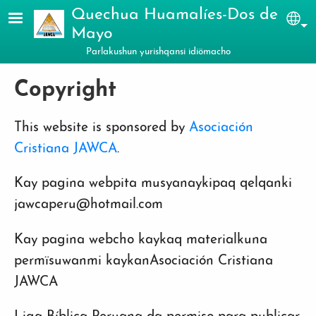
Skip to main content
Quechua Huamalíes-Dos de
Sel
Mayo
Parlakushun yurishqansi idiömacho
Copyright
This website is sponsored by
Asociación
Cristiana JAWCA
.
Kay pagina webpita musyanaykipaq qelqanki
jawcaperu@hotmail.com
Kay pagina webcho kaykaq materialkuna
permïsuwanmi kaykanAsociación Cristiana
JAWCA